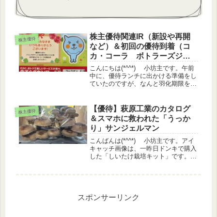
株主優待関連IR（新設や再開
株主優待
など）＆初回の優待到着（コ
カ・コーラ ボトラーズジャ
パンHD）
こんにちは(*^^*) 小坊主です。午前
中に、優待ランチに出かける準備をし
ていたのですが、なんと羽化期限をと
うに過ぎていたキアゲハのサナギが羽
化しました。羽を乾かした後に外に離
してあげたいので、ランチを中止して
【優待】萩原工業のカタログ
株主優待
見守ることに♡ダメかなぁと諦...
＆スマホに救われた「うっか
り」サンジェルマン
こんばんは(*^^*) 小坊主です。アイ
キャッチ画像は、一昨日ドンキで購入
した「しいたけ栽培キット」です。昨
日、すでに大きなものを4個収穫した
ばかりなのですが……、暖房の入った
明るい部屋に置いておいたら、残りの
きのこ達もみるみるうちに大き...
スポンサーリンク