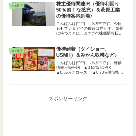
株主優待関連IR（優待利回り
株主優待
50％超！な拡充）＆萩原工業
の優待案内到着♪
こんばんは(*^^*) 小坊主です。今日
もセブン＆アイの優待は届かず。気長
に待つことにします(^-^;株価情報日経
平均 ▲1.05%TOPIX ▲0.8%グ
ロース +0.2%優待指数 ▲0.35%
（うっどさん調べ）株主優待関連IR
優待到着（ダイショー、
株主優待
サ...
USMH）＆みかん収穫など♪
こんばんは(*^^*) 小坊主です。株価
情報日経平均 ▲0.53%TOPIX
▲0.55%グロース ▲0.73%優待指
数 ▲0.02%（うっどさん調べ）株主
優待関連IR ポーラ・オルビス 2024
年12月期 株主優待内容決定のお知ら
せ...
スポンサーリンク