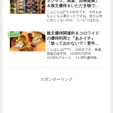
ネクサス、高速、西華産業）
＆株主優待＆いただき物で贅
沢なパン祭り！
こんにちは(^^) 小坊主です。今日もめ
ちゃくちゃ暑かったですね。皆さん外
に出たくないのか、リハビリはかなり
空いていました。そりゃそうですよ
ね。私だって買い物すら億劫で、家に
あるもので済ませようと考えてしまう
株主優待関連IR＆コロワイド
株主優待
くらいです(^-^;株価情報日経...
の優待利用と『あさイチ』
「放っておかないで！更年期
の手の不調」特集
こんばんは(*^^*) 小坊主です。株価
情報日経平均 +0.42%TOPIX
+0.01%グロース +1.38%優待指
数 +0.3%（うっどさん調べ）株主優
待関連IR ＤＩＣ 株主優待制度の廃
止に関するお知らせ 川西倉庫 株主
優待券の...
スポンサーリンク