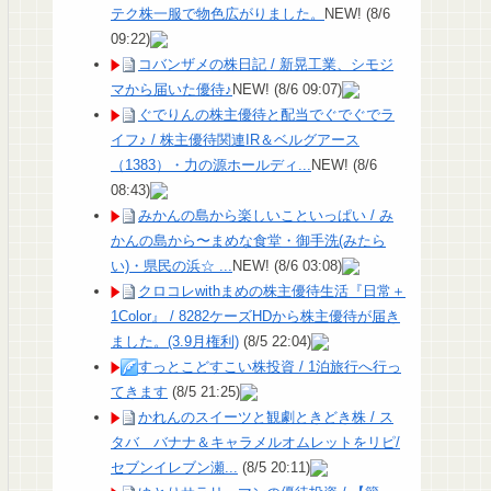
テク株一服で物色広がりました。
NEW!
(8/6
09:22)
コバンザメの株日記 / 新晃工業、シモジ
マから届いた優待♪
NEW!
(8/6 09:07)
ぐでりんの株主優待と配当でぐでぐでラ
イフ♪ / 株主優待関連IR＆ベルグアース
（1383）・力の源ホールディ...
NEW!
(8/6
08:43)
みかんの島から楽しいこといっぱい / み
かんの島から〜まめな食堂・御手洗(みたら
い)・県民の浜☆ ...
NEW!
(8/6 03:08)
クロコレwithまめの株主優待生活『日常＋
1Color』 / 8282ケーズHDから株主優待が届き
ました。(3.9月権利)
(8/5 22:04)
すっとこどすこい株投資 / 1泊旅行へ行っ
てきます
(8/5 21:25)
かれんのスイーツと観劇ときどき株 / ス
タバ バナナ＆キャラメルオムレットをリピ/
セブンイレブン瀬...
(8/5 20:11)