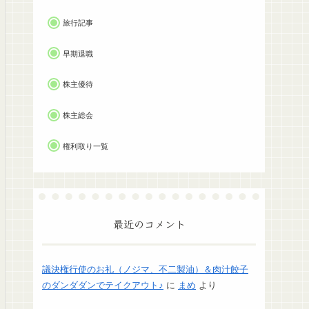
旅行記事
早期退職
株主優待
株主総会
権利取り一覧
最近のコメント
議決権行使のお礼（ノジマ、不二製油）＆肉汁餃子
のダンダダンでテイクアウト♪
に
まめ
より