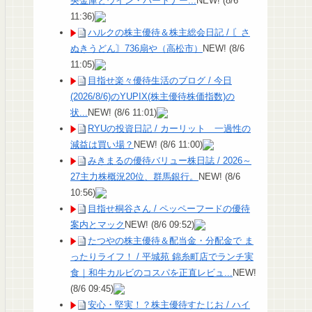
央金庫とウイン・パートナー...
NEW!
(8/6
11:36)
ハルクの株主優待＆株主総会日記 / 〘さ
ぬきうどん〙736扇や（高松市）
NEW!
(8/6
11:05)
目指せ楽々優待生活のブログ / 今日
(2026/8/6)のYUPIX(株主優待株価指数)の
状...
NEW!
(8/6 11:01)
RYUの投資日記 / カーリット 一過性の
減益は買い場？
NEW!
(8/6 11:00)
みきまるの優待バリュー株日誌 / 2026～
27主力株概況20位、群馬銀行。
NEW!
(8/6
10:56)
目指せ桐谷さん / ペッペーフードの優待
案内とマック
NEW!
(8/6 09:52)
たつやの株主優待＆配当金・分配金で ま
ったりライフ！ / 平城苑 錦糸町店でランチ実
食｜和牛カルビのコスパを正直レビュ...
NEW!
(8/6 09:45)
安心・堅実！？株主優待すたじお / ハイ