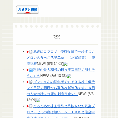
RSS
地道にコツコツ 優待投資で一歩ずつ /
メロンの食べごろ第二章 【尾家産業】 優
待到着
NEW!
(8/6 14:03)
料理の鉄人28号の日々平穏日記 / 消えそ
うなもの
NEW!
(8/6 13:36)
ゴマちゃんの初心者でもできる株主優待
マイ日記 / 明日から夏休み10連休です。今日
の夕食は磯丸水産の刺身定食で...
NEW!
(8/6
13:09)
まるまめの株主優待と手抜きなお気楽ブ
ログ / セミの命は短い ＆ ＴＢＫと信金中