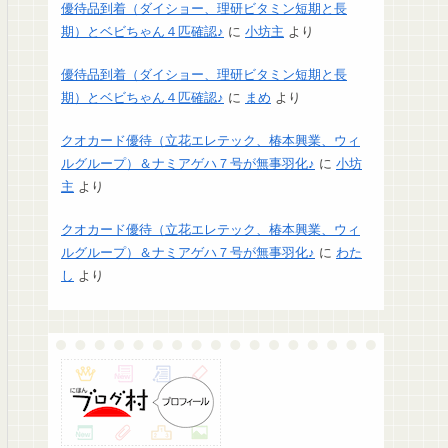
優待品到着（ダイショー、理研ビタミン短期と長
期）とベビちゃん４匹確認♪
に
小坊主
より
優待品到着（ダイショー、理研ビタミン短期と長
期）とベビちゃん４匹確認♪
に
まめ
より
クオカード優待（立花エレテック、椿本興業、ウィ
ルグループ）＆ナミアゲハ７号が無事羽化♪
に
小坊
主
より
クオカード優待（立花エレテック、椿本興業、ウィ
ルグループ）＆ナミアゲハ７号が無事羽化♪
に
わた
し
より