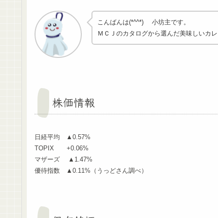
こんばんは(*^^*) 小坊主です。
ＭＣＪのカタログから選んだ美味しいカレ
株価情報
日経平均 ▲0.57%
TOPIX +0.06%
マザーズ ▲1.47%
優待指数 ▲0.11%（うっどさん調べ）