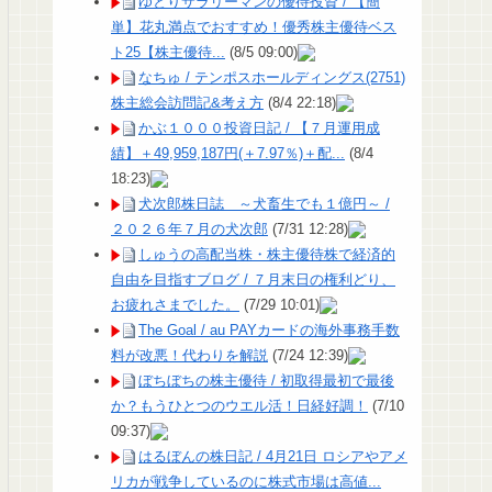
ゆとりサラリーマンの優待投資 / 【簡
単】花丸満点でおすすめ！優秀株主優待ベス
ト25【株主優待...
(8/5 09:00)
なちゅ / テンポスホールディングス(2751)
株主総会訪問記&考え方
(8/4 22:18)
かぶ１０００投資日記 / 【７月運用成
績】＋49,959,187円(＋7.97％)＋配...
(8/4
18:23)
犬次郎株日誌 ～犬畜生でも１億円～ /
２０２６年７月の犬次郎
(7/31 12:28)
しゅうの高配当株・株主優待株で経済的
自由を目指すブログ / ７月末日の権利どり、
お疲れさまでした。
(7/29 10:01)
The Goal / au PAYカードの海外事務手数
料が改悪！代わりを解説
(7/24 12:39)
ぼちぼちの株主優待 / 初取得最初で最後
か？もうひとつのウエル活！日経好調！
(7/10
09:37)
はるぼんの株日記 / 4月21日 ロシアやアメ
リカが戦争しているのに株式市場は高値...