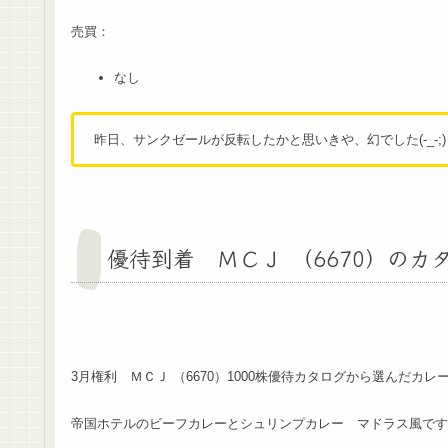
売買：
なし
昨日、サンクゼールが反転したかと思いきや、幻でした(-_-;)
優待到着 ＭＣＪ （6670）の
3月権利 ＭＣＪ （6670）1000株優待カタログから選んだカ
帝国ホテルのビーフカレーとシュリンプカレー マドラス風です