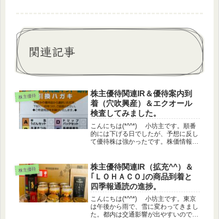
関連記事
株主優待関連IR＆優待案内到
株主優待
着（穴吹興産）＆エクオール
検査してみました。
こんにちは(*^^*) 小坊主です。順番
的には下げる日でしたが、予想に反し
て優待株は強かったです。株価情報日
経平均 +0.22%TOPIX +0.39%グ
ロース ▲0.48%優待指数 +0.4%
（うっどさん調べ）株主優待関連IR
株主優待関連IR（拡充^^）＆
株主優待
ウェ...
｢ＬＯＨＡＣＯ｣の商品到着と
四季報通読の進捗。
こんにちは(*^^*) 小坊主です。東京
は午後から雨で、雪に変わってきまし
た。都内は交通影響が出やすいので、