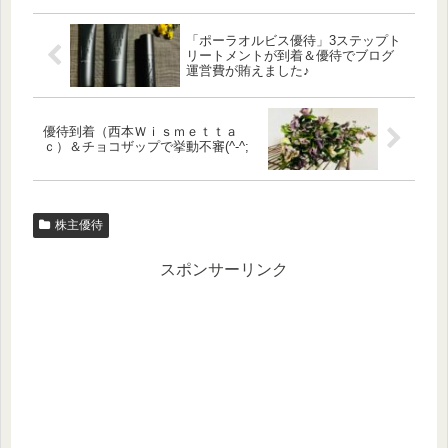
「ポーラオルビス優待」3ステップト
リートメントが到着＆優待でブログ
運営費が賄えました♪
優待到着（西本Ｗｉｓｍｅｔｔａ
ｃ）＆チョコザップで挙動不審(^-^;
株主優待
スポンサーリンク