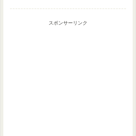
出社されている方は早く帰れますよう
に・・・。株価情報日経平均
+0.54%TOPIX +0.67%グロース
+1.19%優待指...
スポンサーリンク