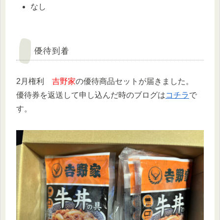
なし
優待到着
2月権利
吉野家
の優待商品セットが届きました。
優待券を返送して申し込んだ時のブログは
コチラ
で
す。