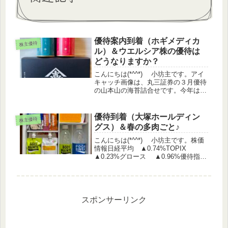
優待案内到着（ホギメディカ
株主優待
ル）＆ウエルシア株の優待は
どうなりますか？
こんにちは(*^^*) 小坊主です。アイ
キャッチ画像は、丸三証券の３月優待
の山本山の海苔詰合せです。今年は
「海苔バラエティー２個詰合せ」に変
更になったそうですが、内容量は少な
いものの、海苔の品質は従来品よりも
優待到着（大塚ホールディン
株主優待
高いとのことです。昨年までのも...
グス）＆春の多肉ごと♪
こんにちは(*^^*) 小坊主です。株価
情報日経平均 ▲0.74%TOPIX
▲0.23%グロース ▲0.96%優待指
数 ▲0.18%（うっどさん調べ）株主
優待関連IR 壽屋 株主優待制度の変
更に関するお知らせ保有銘柄◆ 前日
比 ...
スポンサーリンク