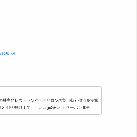
るお知らせ
せ
に保有の株主にレストランやヘアサロンの割引特別優待を実施
回100株以上で、「ChargeSPOT」クーポン進呈