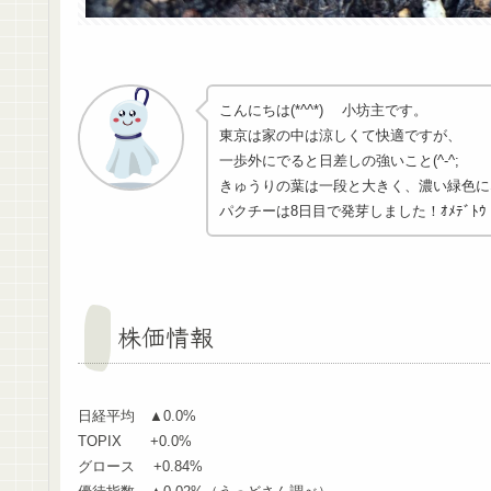
こんにちは(*^^*) 小坊主です。
東京は家の中は涼しくて快適ですが、
一歩外にでると日差しの強いこと(^-^;
きゅうりの葉は一段と大きく、濃い緑色に
パクチーは8日目で発芽しました！ｵﾒﾃﾞﾄｳ
株価情報
日経平均 ▲0.0%
TOPIX +0.0%
グロース +0.84%