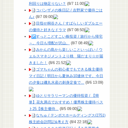
利回りは物足りない？
(8/7 11:00)
コバンザメの株日記 / 吉野家で優待ごは
ん♪
(8/7 09:00)
目指せ桐谷さん / すばらしいダブルエー
の優待と好きなドラマ
(8/7 08:50)
すっとこどすこい株投資 / 旅行から帰宅
～。今日も増配が沢山。
(8/7 08:49)
みかんの島から楽しいこといっぱい / ウ
ェルスマネジメントより桃 陽だまり☆が届
きました！
(8/6 21:52)
ゴマちゃんの初心者でもできる株主優待
マイ日記 / 明日から夏休み10連休です。今日
の夕食は磯丸水産の刺身定食で...
(8/6 13:09)
ゆとりサラリーマンの優待投資 / 【簡
単】花丸満点でおすすめ！優秀株主優待ベス
ト25【株主優待...
(8/5 09:00)
なちゅ / テンポスホールディングス(2751)
株主総会訪問記&考え方
(8/4 22:18)