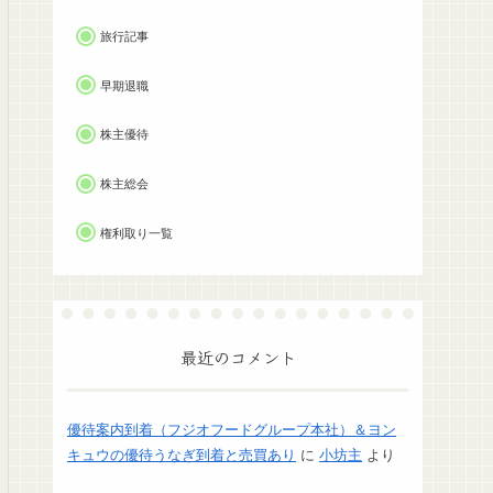
旅行記事
早期退職
株主優待
株主総会
権利取り一覧
最近のコメント
優待案内到着（フジオフードグループ本社）＆ヨン
キュウの優待うなぎ到着と売買あり
に
小坊主
より