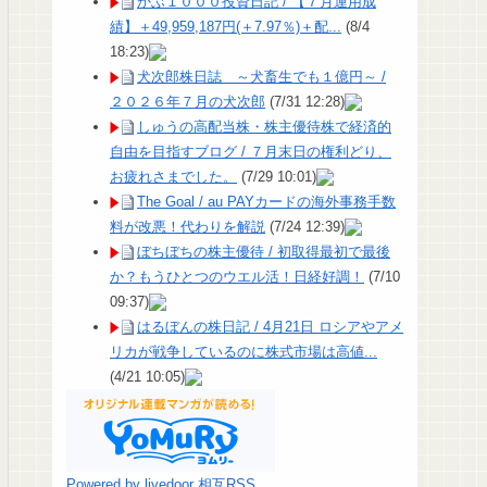
かぶ１０００投資日記 / 【７月運用成
績】＋49,959,187円(＋7.97％)＋配...
(8/4
18:23)
犬次郎株日誌 ～犬畜生でも１億円～ /
２０２６年７月の犬次郎
(7/31 12:28)
しゅうの高配当株・株主優待株で経済的
自由を目指すブログ / ７月末日の権利どり、
お疲れさまでした。
(7/29 10:01)
The Goal / au PAYカードの海外事務手数
料が改悪！代わりを解説
(7/24 12:39)
ぼちぼちの株主優待 / 初取得最初で最後
か？もうひとつのウエル活！日経好調！
(7/10
09:37)
はるぼんの株日記 / 4月21日 ロシアやアメ
リカが戦争しているのに株式市場は高値...
(4/21 10:05)
Powered by livedoor 相互RSS