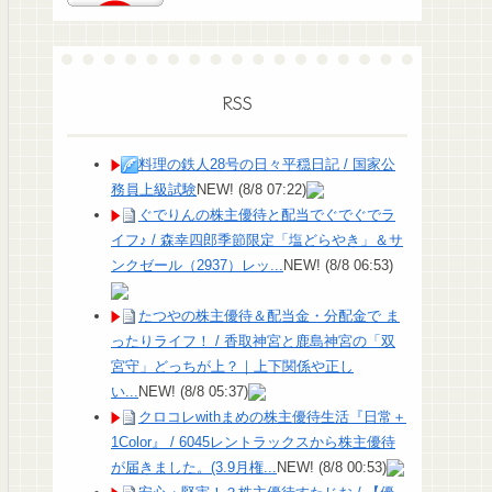
RSS
料理の鉄人28号の日々平穏日記 / 国家公
務員上級試験
NEW!
(8/8 07:22)
ぐでりんの株主優待と配当でぐでぐでラ
イフ♪ / 森幸四郎季節限定「塩どらやき」＆サ
ンクゼール（2937）レッ...
NEW!
(8/8 06:53)
たつやの株主優待＆配当金・分配金で ま
ったりライフ！ / 香取神宮と鹿島神宮の「双
宮守」どっちが上？｜上下関係や正し
い...
NEW!
(8/8 05:37)
クロコレwithまめの株主優待生活『日常＋
1Color』 / 6045レントラックスから株主優待
が届きました。(3.9月権...
NEW!
(8/8 00:53)