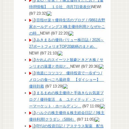
安心・堅実！？株主優待すたじお / 【優
待IR情報】 １０社 (8月7日発表分)
NEW!
(8/7 23:32)
目指せ楽々優待生活のブログ / (9861吉野
家ホールディングス)株主優待利用となぜかこ
の時...
NEW!
(8/7 22:20)
みきまるの優待バリュー株日誌 / 2026～
27ポートフォリオTOP20銘柄のまとめ。
NEW!
(8/7 21:10)
かれんのスイーツと観劇ときどき株 / サ
ンリオの落選と売却と。
NEW!
(8/7 20:36)
地道にコツコツ 優待投資で一歩ずつ /
メロンの食べごろ最終章 【ダイショー】
優待到着
(8/7 13:29)
まるまめの株主優待と手抜きなお気楽ブ
ログ / 優待復活 ＆ ユナイテッド・スーパ
ーマーケット・ホールディン...
(8/7 11:09)
ハルクの株主優待＆株主総会日記 / [株主
優待利用]クラダシ（5884）
(8/7 11:05)
RYUの投資日記 / アステラス製薬 配当