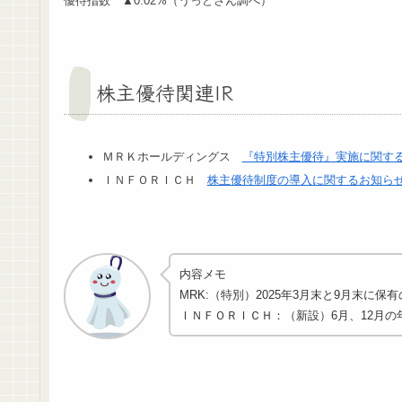
優待指数 ▲0.02%（うっどさん調べ）
株主優待関連IR
ＭＲＫホールディングス
『特別株主優待』実施に関す
ＩＮＦＯＲＩＣＨ
株主優待制度の導入に関するお知ら
内容メモ
MRK:（特別）2025年3月末と9月末
ＩＮＦＯＲＩＣＨ：（新設）6月、12月の年2