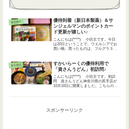
優待到着（新日本製薬）＆サ
株主優待
ンジェルマンのポイントカー
ド更新が嬉しい♪
こんにちは(*^^*) 小坊主です。今日
は20日ということで、ウエルシアでお
買い物。買ったものは、フルグラ３つ
と食器用洗剤。食料品がもっと売って
いると助かるんですけどね(^-^;株価情
報日経平均 ▲0.29%TOPIX
すかいらーくの優待利用で
株主優待
▲0.44%グロ...
「資さんうどん」初訪問♪
こんにちは(*^^*) 小坊主です。初訪
問 資さんうどん神奈川県の尻手店が
10月10日に開業しました。こちらの店
舗は、ガストからの変更店です。平日
11時半頃、車で行きました。国道沿い
の店舗で、公道上に並べないと書いて
ありますので駐車場に入...
スポンサーリンク