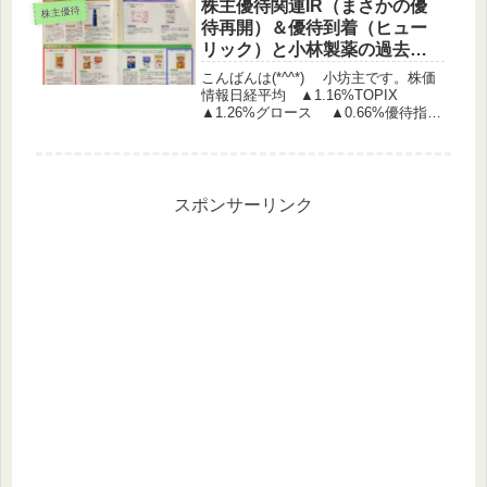
の導入に関するお知らせ オーウエ
株主優待関連IR（まさかの優
株主優待
ル 株主優...
待再開）＆優待到着（ヒュー
リック）と小林製薬の過去の
優待品要チェックです！
こんばんは(*^^*) 小坊主です。株価
情報日経平均 ▲1.16%TOPIX
▲1.26%グロース ▲0.66%優待指
数 ▲0.29%（うっどさん調べ）株主
優待関連IR エリアクエスト 株主優
待制度の導入に関するお知らせ コー
ア商事 ...
スポンサーリンク