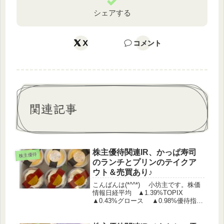
シェアする
X
コメント
関連記事
株主優待関連IR、かっぱ寿司
株主優待
のランチとプリンのテイクア
ウト＆売買あり♪
こんばんは(*^^*) 小坊主です。株価
情報日経平均 ▲1.39%TOPIX
▲0.43%グロース ▲0.98%優待指
数 ▲0.17%（うっどさん調べ）株主
優待関連IR 愛媛銀行 株主優待制度