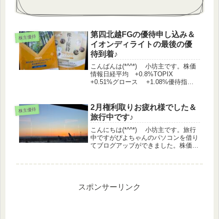
第四北越FGの優待申し込み＆
株主優待
イオンディライトの最後の優
待到着♪
こんばんは(*^^*) 小坊主です。株価
情報日経平均 +0.8%TOPIX
+0.51%グロース +1.08%優待指
数 +0.4%（うっどさん調べ）株主優
待関連IR ＡＩＡＩグループ 株主優
待制度の一部変更に関するお知らせ内
2月権利取りお疲れ様でした＆
株主優待
容メモAI...
旅行中です♪
こんにちは(*^^*) 小坊主です。旅行
中ですがぴよちゃんのパソコンを借り
てブログアップができました。株価情
報日経平均 +0.01%TOPIX
+0.18%グロース +1.53%優待指
数 +0.15%（うっどさん調べ）保有
銘柄◆ 前日...
スポンサーリンク