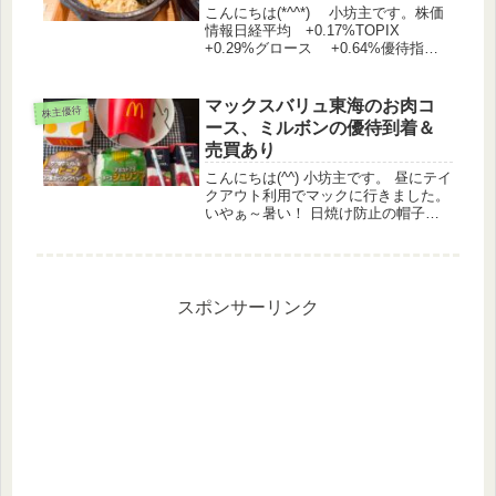
こんにちは(*^^*) 小坊主です。株価
情報日経平均 +0.17%TOPIX
+0.29%グロース +0.64%優待指
数 +0.58%（うっどさん調べ）株主
優待関連IR ベルパーク 株主優待制
度の一部変更に関するお知らせ ロイ
マックスバリュ東海のお肉コ
株主優待
ヤルHD...
ース、ミルボンの優待到着＆
売買あり
こんにちは(^^) 小坊主です。 昼にテイ
クアウト利用でマックに行きました。
いやぁ～暑い！ 日焼け防止の帽子に
マスク、冷感パーカーなどを身にまと
っているせいか、さらに暑かった気が
します。期間限定メニューから「ザク
切りポテト＆肉厚ビーフ」と「...
スポンサーリンク