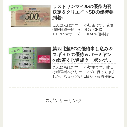
ラストワンマイルの優待内容
株主優待
決定＆クリエイトSDの優待券
到着♪
こんばんは(*^^*) 小坊主です。株価
情報日経平均 +0.01%TOPIX
+0.14%マザーズ +0.96%優待指
数 +0.38%（うっどさん調べ）株主
優待IR イメージ・マジック
（7793） 株主優待制度の新設に関す
第四北越FGの優待申し込み＆
株主優待
るお知らせ ...
スギＨＤの優待＆バーミヤン
の飲茶くじ達成クーポンゲッ
ト♪
こんにちは(*^^*) 小坊主です。昨日
は歯医者へクリーニングに行ってきま
した。ちょうど6月1日から診療報酬改
定があるなんて知らず。1日早く来て
いれば・・・、と少々がっかりでし
た。半年前に予約しているので、仕方
ないですけどね(^-^;株価...
スポンサーリンク