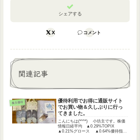
シェアする
X
コメント
関連記事
優待利用でお得に通販サイト
株主優待
でお買い物＆久しぶりに行っ
てきました。
こんにちは(*^^*) 小坊主です。株価
情報日経平均 ▲0.29%TOPIX
▲0.21%グロース ▲0.64%優待指
数 ▲0.2%（うっどさん調べ）保有