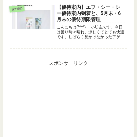
銘柄◆ 前日比 ↑101銘柄 ↓161銘
柄 +▲0.47%3%以上を...
【優待案内】エフ・シー・シ
株主優待
ー優待案内到着と、5月末・6
月末の優待期限管理
こんにちは(*^^*) 小坊主です。今日
は曇り時々晴れ。涼しくてとても快適
です。しばらく見かけなかったアゲハ
蝶も今日は何匹か見かけました♡ま
た、うちのゆずの木に卵を産んで欲し
いなぁ・・と思い、鉢を少し高いとこ
ろに移動させています（笑）優待...
スポンサーリンク