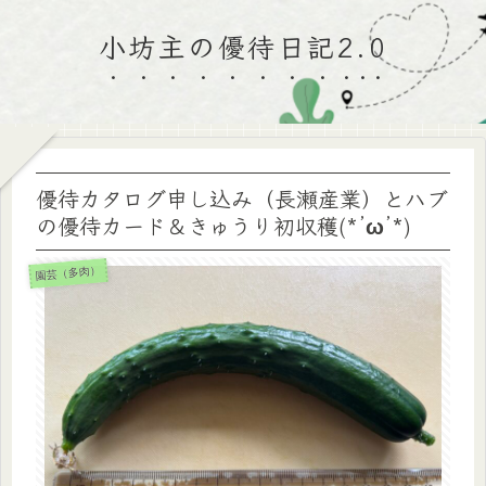
小坊主の優待日記2.0
優待カタログ申し込み（長瀬産業）とハブ
の優待カード＆きゅうり初収穫(*’ω’*)
園芸（多肉）